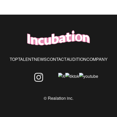
TOP
TALENT
NEWS
CONTACT
AUDITION
COMPANY
© Realation inc.