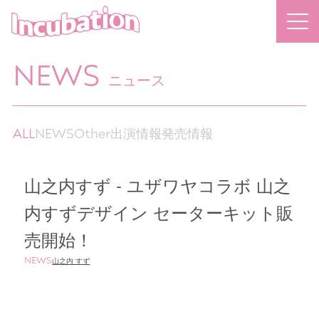
NEWS
ニュース
ALL
NEWS
Other
出演情報
発売情報
山之内すず - ユザワヤコラボ 山之
内すずデザイン セーターキット販
売開始！
NEWS
山之内 すず