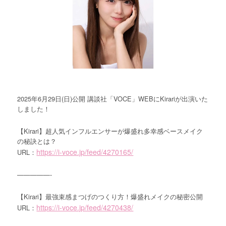
2025年6月29日(日)公開 講談社「VOCE」WEBにKirariが出演いた
しました！
【Kirari】超人気インフルエンサーが爆盛れ多幸感ベースメイク
の秘訣とは？
https://i-voce.jp/feed/4270165/
URL：
—————-
【Kirari】最強束感まつげのつくり方！爆盛れメイクの秘密公開
https://i-voce.jp/feed/4270438/
URL：