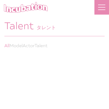
Talent
タレント
All
Model
Actor
Talent