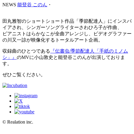
NEWS
能登谷 このん
・
田丸雅智のショートショート作品「季節配達人」にインスパ
イアされ、シンガーソングライターさわひろ子が作曲、
ピアニストはらかなこが全曲アレンジし、ビデオグラファー
の川又一諒が映像化するトータルアート企画。
収録曲のひとつである
『伝書虫/季節配達人「手紙のミノム
シ」』
のMVに小山敦史と能登谷このんが出演しておりま
す。
ぜひご覧ください。
© Realation inc.