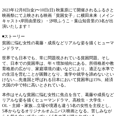
2023年12月8日(金)〜10日(日) 秋葉原にて開催されるふるさと
映画祭にて上映される映画「貧困女子」に横田未来（メイン
キャスト•岸田由里役）・汐咲ふうこ・葉山知音里の3名が出
演いたします！
◾️ストーリー
貧困に悩む女性の葛藤・成長などリアルな姿を描くヒューマ
ンドラマ。
世界でも日本でも、常に問題視されている貧困問題。そし
て、日本での貧困率は、年々増加傾向にある。所得格差や教
育格差の広がり、家庭環境の違いなどにより、適正な水準で
の生活を営むことが困難となり、進学や就学を諦めないとい
けない…先進国と呼ばれる日本において貧困率は15%、経済
大国の中で特に高いとされている。
本作はそんな貧困に悩む女性に焦点を当て、葛藤や成長など
リアルな姿を描くヒューマンドラマ。高校生・大学生・
OL・主婦・家族…立場や境遇も違う5名の女性を主役とし、
5本からなるオリジナルオムニバス映画となる。苦しみなが