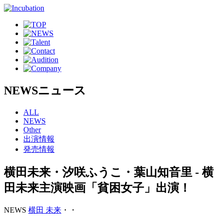
NEWS
ニュース
ALL
NEWS
Other
出演情報
発売情報
横田未来・汐咲ふうこ・葉山知音里 - 横
田未来主演映画「貧困女子」出演！
NEWS
横田 未来
・
・