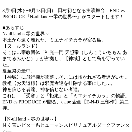
8月9日(水)〜8月13日(日) 田村初となる主演舞台 END es
PRODUCE『N-ull land〜零の世界〜』がスタートします！
■あらすじ
N-ull land～零の世界～
本土から遠く離れた、ミエナイチカラが宿る島。
【ヌールランド】
そこは…宗教団体「神光一門 天照帝（しんこういちもん あ
まてるみかど）」が占拠し、【神域】として島を守ってい
た。
夏至祭の最中。
【神域】に飛行機が墜落…そこには招かれざる者達がいた。
教祖【お天道様】は邪魔者達を排除する事にした…。
神を信じる者達、神を信じない者達。
これは…「受容」と「拒絶」と「ミエナイチカラ」の物語。
END es PRODUCE が贈る、etape 企画【E-N-D 三部作】第二
弾。
【N-ull land～零の世界～】
甘く苦いビター系ヒューマンスピリチュアルダークファンタ
ジー。