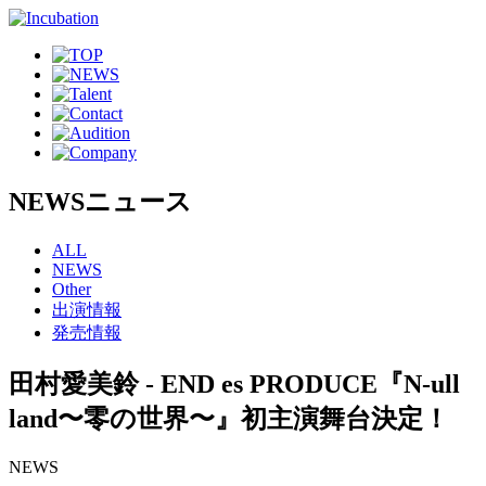
NEWS
ニュース
ALL
NEWS
Other
出演情報
発売情報
田村愛美鈴 - END es PRODUCE『N-ull
land〜零の世界〜』初主演舞台決定！
NEWS