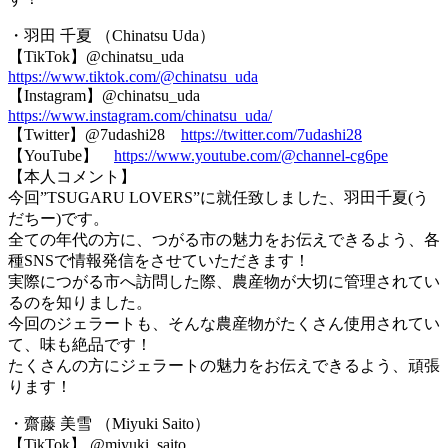
・羽田 千夏 （Chinatsu Uda）
【TikTok】@chinatsu_uda
https://www.tiktok.com/@chinatsu_uda
【Instagram】@chinatsu_uda
https://www.instagram.com/chinatsu_uda/
【Twitter】@7udashi28
https://twitter.com/7udashi28
【YouTube】
https://www.youtube.com/@channel-cg6pe
【本人コメント】
今回”TSUGARU LOVERS”に就任致しました、羽田千夏(う
だちー)です。
全ての年代の方に、つがる市の魅力をお伝えできるよう、各
種SNSで情報発信をさせていただきます！
実際につがる市へ訪問した際、農産物が大切に管理されてい
るのを知りました。
今回のジェラートも、そんな農産物がたくさん使用されてい
て、味も絶品です！
たくさんの方にジェラートの魅力をお伝えできるよう、頑張
ります！
・齋藤 美雪 （Miyuki Saito）
【TikTok】 @miyuki_saito_