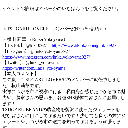
イベントの詳細は本ページのいちばん下をご覧ください。
＜TSUGARU LOVERS メンバー紹介（50音順）＞
・横山 莉華 （Rinka Yokoyama）
【TikTok】 @lnk_0927
https://www.tiktok.com/@lnk_0927
【Instagram】 @linka.yokoyama927
https://www.instagram.com/linka.yokoyama927/
【Twitter】 @linka_yokoyama
https://twitter.com/linka_yokoyama
【本人コメント】
この度、”TSUGARU LOVERS”のメンバーに就任致しまし
た、横山莉華です。
実際につがる市に視察に行き、私自身が感じたつがる市の魅
力や、農家さんの思いを、各種SNS媒体で皆さんにお届けし
ます！
TSUGARU BRANDの農産物を贅沢に使ったジェラートを、
ぜひ皆さんに口にして頂きたいです！少しでも多くの方にジ
ェラートや、つがる市の魅力を知って頂けるよう頑張りま
す！