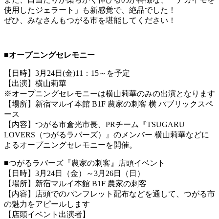
使用したジェラート」も
新感覚で、絶品でした！
ぜひ、みなさんもつがる市を堪能してください！
■オープニングセレモニー
【日時】3月24日(金)11：15～を予定
【出演】
横山莉華
※オープニングセレモニーは横山莉華のみの出演となります
【場所】新宿マルイ本館 B1F 農家の刺客 横 パブリックスペ
ース
【内容】つがる市倉光市長、PRチーム『TSUGARU
LOVERS（つがるラバーズ）』のメンバー
横山莉華など
に
よるオープニングセレモニーを開催。
■つがるラバーズ『農家の刺客』店頭イベント
【日時】3月24日（金）～3月26日（日）
【場所】新宿マルイ本館 B1F 農家の刺客
【内容】店頭でのパンフレット配布などを通して、つがる市
の魅力をアピールします
【店頭イベント出演者】