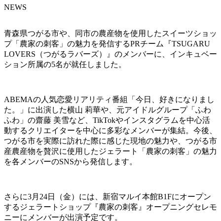
NEWS
青森県つがる市や、同市の農産物を使用したスイーツショッ
プ「農家の刺客」の魅力を発信するPRチーム『TSUGARU
LOVERS（つがるラバーズ）』のメンバーに、インキュベー
ション所属の5名が就任しました。
ABEMAの人気恋愛リアリティ番組「今日、好きになりまし
た。」に出演した横山 莉華や、元アイドルグループ「ふわ
ふわ」の齋藤 美雪など、TikTokやインスタグラムを中心活
動するクリエイターを中心に多彩なメンバーが集結。今後、
つがる市を実際に訪れた際に感じた現地の魅力や、つがる市
産農産物を贅沢に使用したジェラート「農家の刺客」の魅力
を各メンバーのSNSから発信します。
さらに3月24日（金）には、新宿マルイ本館B1Fにオープン
するジェラートショップ『農家の刺客』オープニングセレモ
ニーにメンバーが出演予定です。