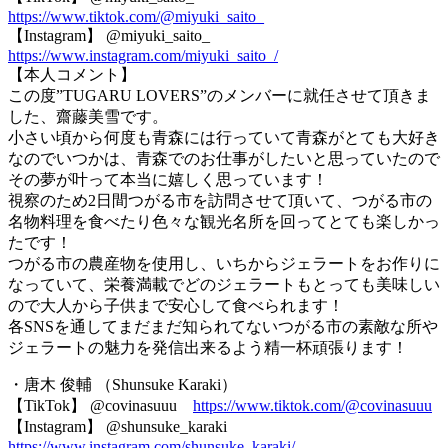
https://www.tiktok.com/@miyuki_saito_
【Instagram】 @miyuki_saito_
https://www.instagram.com/miyuki_saito_/
【本人コメント】
この度”TUGARU LOVERS”のメンバーに就任させて頂きま
した、齋藤美雪です。
小さい頃から何度も青森には行っていて青森がとても大好き
なのでいつかは、青森でのお仕事がしたいと思っていたので
その夢が叶って本当に嬉しく思っています！
視察のため2日間つがる市を訪問させて頂いて、つがる市の
名物料理を食べたり色々な観光名所を回ってとても楽しかっ
たです！
つがる市の農産物を使用し、いちからジェラートをお作りに
なっていて、栄養満載でどのジェラートもとっても美味しい
ので大人から子供まで安心して食べられます！
各SNSを通してまだまだ知られてないつがる市の素敵な所や
ジェラートの魅力を発信出来るよう精一杯頑張ります！
・唐木 俊輔 （Shunsuke Karaki）
【TikTok】 @covinasuuu
https://www.tiktok.com/@covinasuuu
【Instagram】 @shunsuke_karaki
https://www.instagram.com/shunsuke_karaki/