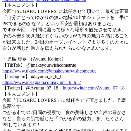
【本人コメント】
今回”TSUGARU LOVERS”に就任させて頂いて、最初は正直
「自分にとってゆかりの無い地域の出すジェラートを上手に
PRできるのかな？」という不安が最初はありました。
ですが今回、2日間に渡って様々な場所を観光させて頂き、
その不安を吹き飛ばすぐらいのつがる市の魅力を感じること
が出来ました。24日のオープンイベントでより多くの方々に
自分が感じた魅力を伝えられたらいいなと思います。
・児島 歩夢 （Ayumu Kojima）
【TikTok】 @imakeyourwishcometrue
https://www.tiktok.com/@imakeyourwishcometrue
【Instagram】 @ayumu_k_h_l
https://www.instagram.com/ayumu_k_h_l/
【Twitter】 @Ayumu_07_18
https://twitter.com/Ayumu_07_18
【本人コメント】
今回「TUGARU LOVERS」に就任させて頂きました、児島
歩夢です。
つがる市での2日間の視察で、食の美味しさや自然の豊かさ
など、自らの肌で感じた「つがる市の魅力」を、たくさん
PRしていきます！
また、口当たりが柔らかく伸びるのが特徴な、「ナガイモを