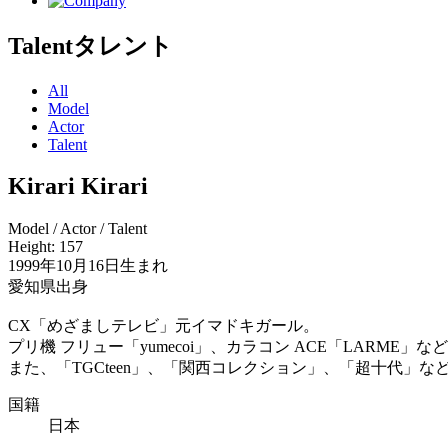
Talent
タレント
All
Model
Actor
Talent
Kirari
Kirari
Model / Actor / Talent
Height: 157
1999年10月16日生まれ
愛知県出身
CX「めざましテレビ」元イマドキガール。
プリ機 フリュー「yumecoi」、カラコン ACE「LARM
また、「TGCteen」、「関西コレクション」、「超十代」
国籍
日本