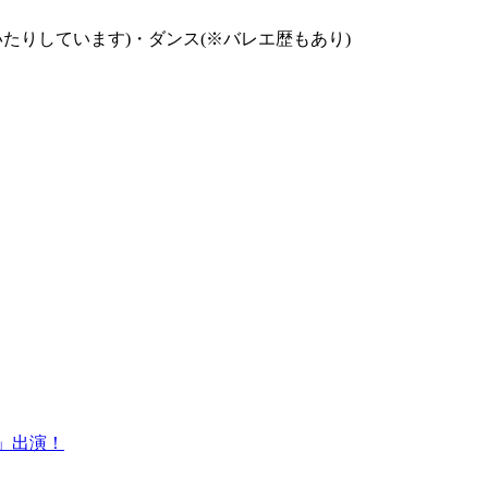
いたりしています)・ダンス(※バレエ歴もあり)
AKA」出演！