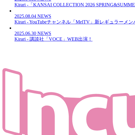
Kirari -「KANSAI COLLECTION 2026 SPRING&SU
2025.08.04
NEWS
Kirari - YouTubeチャンネル「MelTV」新レギュラ
2025.06.30
NEWS
Kirari - 講談社「VOCE」WEB出演！